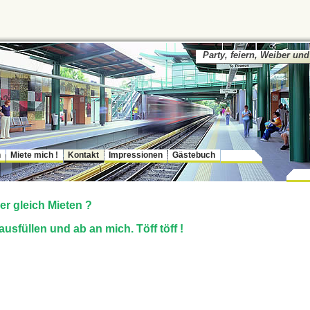
Party, feiern, Weiber und
n
Miete mich !
Kontakt
Impressionen
Gästebuch
er gleich Mieten ?
usfüllen und ab an mich. Töff töff !